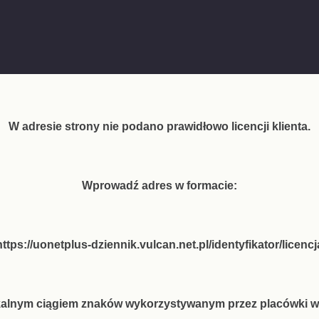
W adresie strony nie podano prawidłowo licencji klienta.
Wprowadź adres w formacie:
https://uonetplus-dziennik.vulcan.net.pl/identyfikator/licencj
unikalnym ciągiem znaków wykorzystywanym przez placówki w