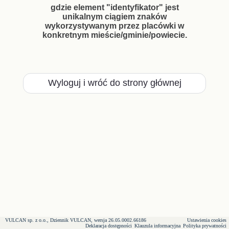
gdzie element "identyfikator" jest
unikalnym ciągiem znaków
wykorzystywanym przez placówki w
konkretnym mieście/gminie/powiecie.
Wyloguj i wróć do strony głównej
VULCAN sp. z o.o., Dziennik VULCAN, wersja 26.05.0002.66186
Ustawienia cookies
Deklaracja dostępności
Klauzula informacyjna
Polityka prywatności