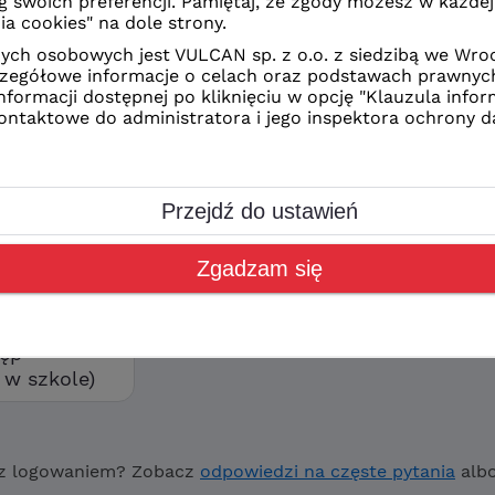
z Ciebie sposób logowania
CAN
kolne
orzyć swoje konto wybierz
ostęp”
tęp
w szkole)
z logowaniem? Zobacz
odpowiedzi na częste pytania
alb