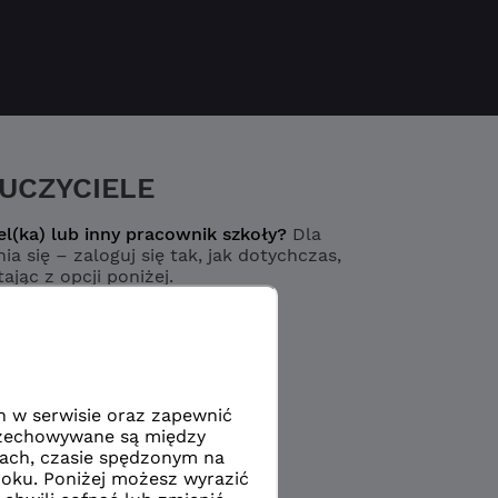
UCZYCIELE
el(ka) lub inny pracownik szkoły?
Dla
ia się – zaloguj się tak, jak dotychczas,
ając z opcji poniżej.
Logowanie
yciel / pracownik