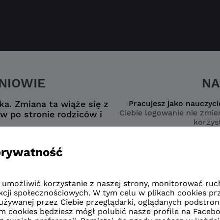
ZNIOWIE
NA
a. Zmiana ta wiąże się z
Pracujesz jako nauczyci
Ciebie logowanie nie zmien
w po stronie rodziców i
korzyst
nego konta
wybierz opcję
zmianą”
naucz
zmianą