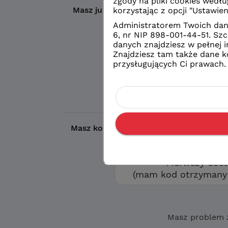
Masz już konto?
Wybierz wybrany prze
Logowanie
konto eduVUL
Logowanie
zwykłe konto sz
Masz kod otrzymany w szkole?
Aby utw
opcję „Pierwszy d
Pierwszy dos
(mam kod otrzymany 
Masz problem 