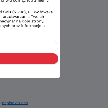
o
napisz do nas
.