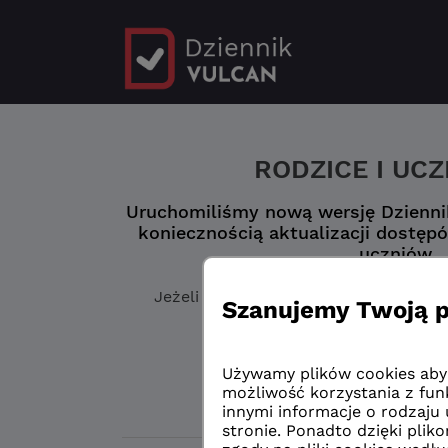
RODZICE I UC
Uruchomiliśmy nową wersję Dziennik
koniecznością aktualizacji dostępó
uczniów.
Jeżeli jeszcze
nie masz zaktualizowa
„Logowanie przed 
Logowanie przed 