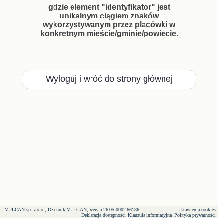
gdzie element "identyfikator" jest
unikalnym ciągiem znaków
wykorzystywanym przez placówki w
konkretnym mieście/gminie/powiecie.
Wyloguj i wróć do strony głównej
VULCAN sp. z o.o., Dziennik VULCAN, wersja 26.05.0002.66186
Ustawienia cookies
Deklaracja dostępności
Klauzula informacyjna
Polityka prywatności