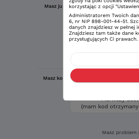
Masz już konto?
Wybierz wybrany prze
Logowanie
konto eduVUL
Logowanie
zwykłe konto sz
Masz kod otrzymany w szkole?
Aby utw
opcję „Pierwszy d
Pierwszy dos
(mam kod otrzymany 
Masz problem 