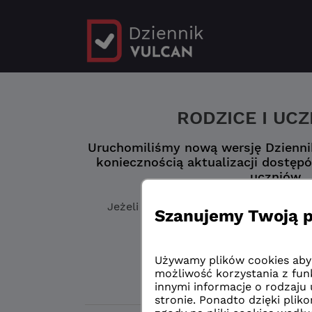
RODZICE I UC
Uruchomiliśmy nową wersję Dziennik
koniecznością aktualizacji dostępó
uczniów.
Jeżeli jeszcze
nie masz zaktualizowa
„Logowanie przed 
Logowanie przed 