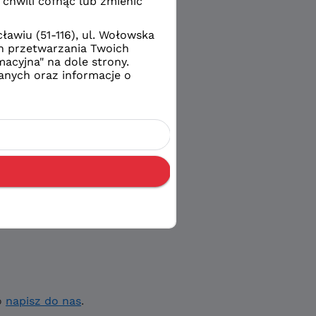
o
napisz do nas
.