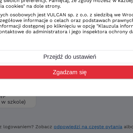
z Ciebie sposób logowania
CAN
kolne
orzyć swoje konto wybierz
ostęp”
tęp
w szkole)
z logowaniem? Zobacz
odpowiedzi na częste pytania
alb