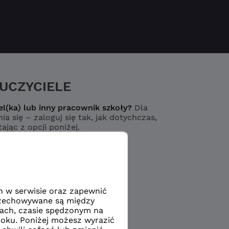
UCZYCIELE
el(ka) lub inny pracownik szkoły?
Dla
ia się – zaloguj się tak, jak dotychczas,
ając z opcji poniżej.
Logowanie
yciel / pracownik