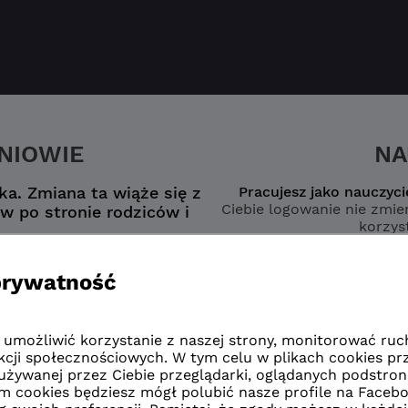
ZNIOWIE
NA
a. Zmiana ta wiąże się z
Pracujesz jako nauczyci
Ciebie logowanie nie zmien
w po stronie rodziców i
korzyst
nego konta
wybierz opcję
zmianą”
naucz
zmianą