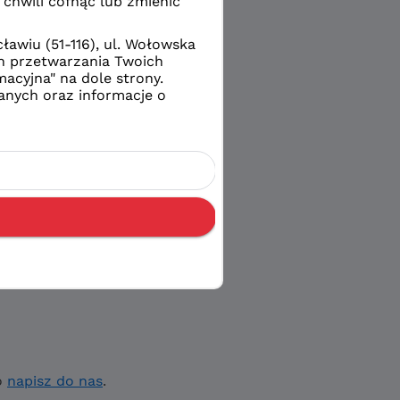
o
napisz do nas
.