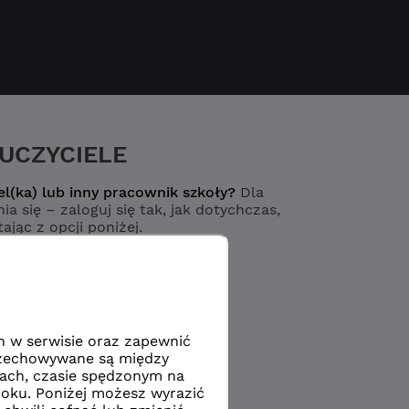
UCZYCIELE
el(ka) lub inny pracownik szkoły?
Dla
ia się – zaloguj się tak, jak dotychczas,
ając z opcji poniżej.
Logowanie
yciel / pracownik