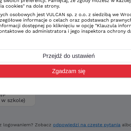
z Ciebie sposób logowania
CAN
kolne
orzyć swoje konto wybierz
ostęp”
tęp
w szkole)
z logowaniem? Zobacz
odpowiedzi na częste pytania
alb