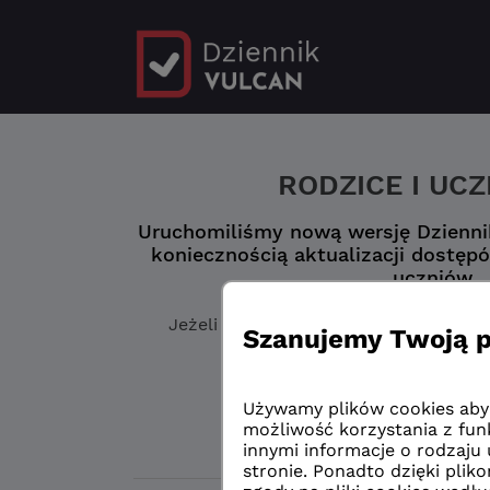
RODZICE I UC
Uruchomiliśmy nową wersję Dziennik
koniecznością aktualizacji dostępó
uczniów.
Jeżeli jeszcze
nie masz zaktualizowa
„Logowanie przed 
Logowanie przed 