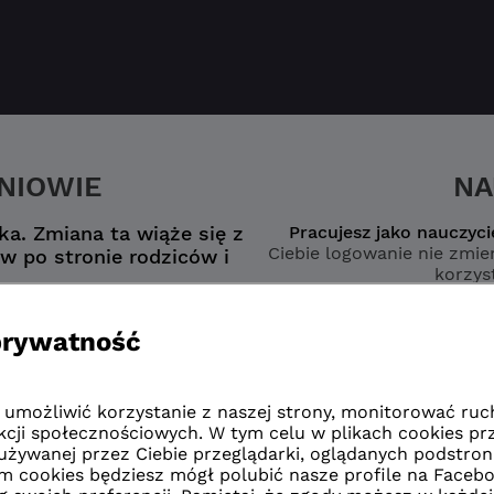
ZNIOWIE
NA
a. Zmiana ta wiąże się z
Pracujesz jako nauczyci
Ciebie logowanie nie zmien
w po stronie rodziców i
korzyst
nego konta
wybierz opcję
zmianą”
naucz
zmianą