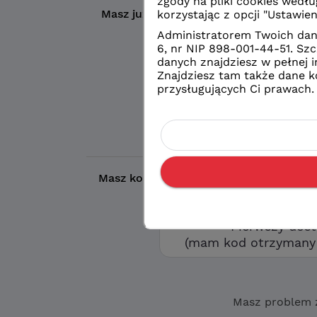
Masz już konto?
Wybierz wybrany prze
Logowanie
konto eduVUL
Logowanie
zwykłe konto sz
Masz kod otrzymany w szkole?
Aby utw
opcję „Pierwszy d
Pierwszy dos
(mam kod otrzymany 
Masz problem 